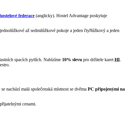
ostelové federace
(anglicky). Hostel Advantage poskytuje
 jednolůžkové až sedmilůžkové pokoje a jeden čtyřlůžkový a jeden
lastních spacích pytlích. Nabízíme
10% slevu
pro držitele karet
HI
.
estro.
ce se nachází malá společenská místnost se dvěma
PC připojenými na
přijatelnými cenami.