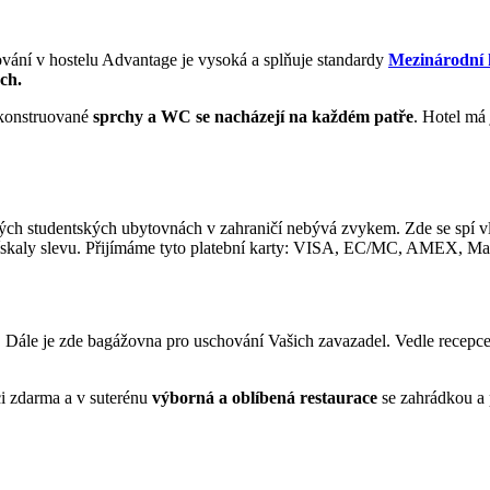
ování v hostelu Advantage je vysoká a splňuje standardy
Mezinárodní h
ch.
ekonstruované
sprchy a WC se nacházejí na každém patře
. Hotel má
kých studentských ubytovnách v zahraničí nebývá zvykem. Zde se spí v
 získaly slevu. Přijímáme tyto platební karty: VISA, EC/MC, AMEX, Ma
i. Dále je zde bagážovna pro uschování Vašich zavazadel. Vedle recep
ci zdarma a v suterénu
výborná a oblíbená restaurace
se zahrádkou a 