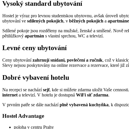
Vysoký standard ubytování
Hostel je výraz pro levnou studentskou ubytovnu, avšak úroveň ubyt
ubytování ve
sdílených pokojích
, v
běžných pokojích
a
apartmáne
Sdílené pokoje jsou rozděleny na mužské, ženské a smíšené. Nově r
pětilůžkový
apartmán
s vlastní sprchou, WC a televizí.
Levné ceny ubytování
Ceny ubytování
zahrnují snídani, povlečení a ručník
, což v klasic
Slevy nejsou poskytovány na online rezervace a rezervace, které již
Dobré vybavení hotelu
Na recepci se nachází
sejf
, kde si můžete zdarma uložit Vaše cennost
internet
a televizí. V hotelu je dostupná
WiFi síť zdarma
.
V prvním patře se dále nachází
plně vybavená kuchyňka
, k dispozi
Hostel Advantage
poloha v centru Prahy