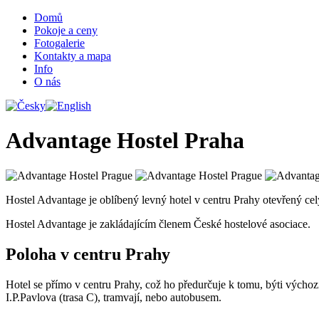
Domů
Pokoje a ceny
Fotogalerie
Kontakty a mapa
Info
O nás
Advantage Hostel Praha
Hostel Advantage je oblíbený levný hotel v centru Prahy otevřený ce
Hostel Advantage je zakládajícím členem České hostelové asociace.
Poloha v centru Prahy
Hotel se přímo v centru Prahy, což ho předurčuje k tomu, býti výcho
I.P.Pavlova (trasa C), tramvají, nebo autobusem.